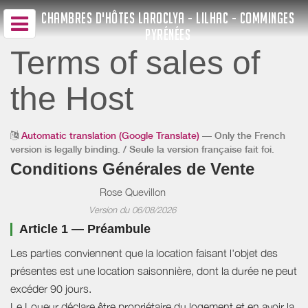
CHAMBRES D'HÔTES LAROCLYA - LILHAC - COMMINGES
PYRÉNÉES
Terms of sales of
the Host
Automatic translation (Google Translate)
— Only the French
version is legally binding. / Seule la version française fait foi.
Conditions Générales de Vente
Rose Quevillon
Version du 06/08/2026
Article 1 — Préambule
Les parties conviennent que la location faisant l'objet des
présentes est une location saisonnière, dont la durée ne peut
excéder 90 jours.
Le Loueur déclare être propriétaire du logement et en avoir la