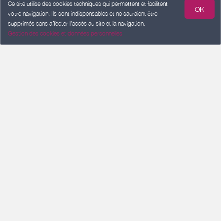
Ce site utilise des cookies techniques qui permettent et facilitent
OK
votre navigation. Ils sont indispensables et ne sauraient être
supprimés sans affecter l’accès au site et la navigation.
Gestion des cookies et données personnelles
ARRIVÉE
Ajouter une date
DÉPART
Ajouter une date
VOYAGEURS
2 voyageurs
Rechercher